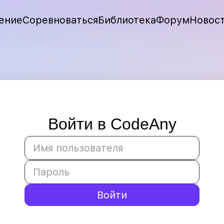
ение
Соревноваться
Библиотека
Форум
Новос
Войти в CodeAny
Войти