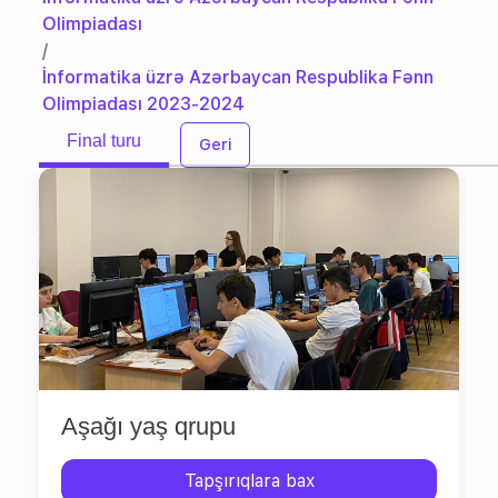
Olimpiadası
İnformatika üzrə Azərbaycan Respublika Fənn
Olimpiadası 2023-2024
Final turu
Geri
Aşağı yaş qrupu
Tapşırıqlara bax