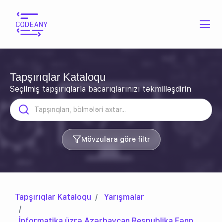
Tapşırıqlar Kataloqu
Seçilmiş tapşırıqlarla bacarıqlarınızı təkmilləşdirin
Mövzulara görə filtr
Tapşırıqlar Kataloqu
Yarışmalar
İnformatika üzrə Azərbaycan Respublika Fənn